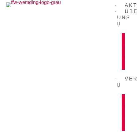
AK
ÜB
UNS
VER
We