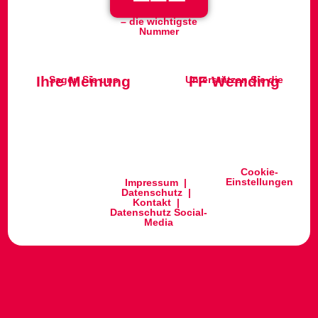
– die wichtigste
Nummer
Ihre Meinung
FF Wemding
Sagen Sie uns
Unterstützen Sie die
Cookie-
Einstellungen
Impressum
|
Datenschutz
|
Kontakt
|
Datenschutz Social-
Media