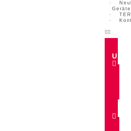
Neu
Gerät
TER
Kon
UNS