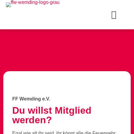
ÜBER U
Neub
FF Wemding e.V.
Du willst Mitglied
werden?
Egal wie alt ihr seid, ihr könnt alle die Feuerwehr