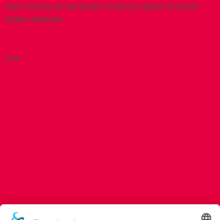
diam nonumy eirmod tempor invidunt ut labore et dolore
magna aliquyam
Link
Lorem ipsum dolor sit amet