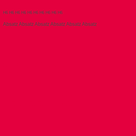
H5 H5 H5 H5 H5 H5 H5 H5 H5 H5
H6 H6 H6 H6 H6 H6 H6 H6 H6 H6
Absatz Absatz Absatz Absatz Absatz Absatz
H1
Lorem ipsum dolor sit
amet, consetetur
sadipscing elitr, sed diam
nonumy eirmod tempor
invidunt ut labore et dolore
magna aliquyam
H2